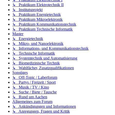
↳ Praktikum Elektrotechnik II
↳ Institutsprojekt
↳ Praktikum Energietechnik
↳ Praktikum Mikroelektronik
↳ Praktikum Kommunikationstechnik
↳ Praktikum Technische Informatik
Master
↳ Energietechnik
↳ Mikro- und Nanoelektronik
↳ Informations- und Kommunikationstechnik
↳ Technische Informatik
↳ Systemtechnik und Automatisierung
↳ Biomedizinische Technik
↳ Wahlfächer, Zusatzqualifikationen
Sonstiges
↳ Off-Topic / Laberforum
↳ Partys / Freizeit / Sport
↳ Musik / TV / Kino
↳ Suche / Biete / Tausche
↳ Rund um Aachen
Allgemeines zum Forum
↳ Ankündigungen und Informationen
↳ Anregungen, Fragen und Kritik