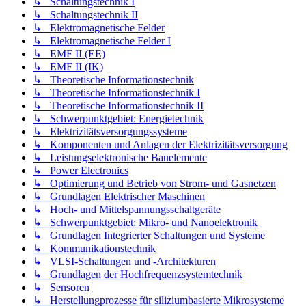
↳ Schaltungstechnik I
↳ Schaltungstechnik II
↳ Elektromagnetische Felder
↳ Elektromagnetische Felder I
↳ EMF II (EE)
↳ EMF II (IK)
↳ Theoretische Informationstechnik
↳ Theoretische Informationstechnik I
↳ Theoretische Informationstechnik II
↳ Schwerpunktgebiet: Energietechnik
↳ Elektrizitätsversorgungssysteme
↳ Komponenten und Anlagen der Elektrizitätsversorgung
↳ Leistungselektronische Bauelemente
↳ Power Electronics
↳ Optimierung und Betrieb von Strom- und Gasnetzen
↳ Grundlagen Elektrischer Maschinen
↳ Hoch- und Mittelspannungsschaltgeräte
↳ Schwerpunktgebiet: Mikro- und Nanoelektronik
↳ Grundlagen Integrierter Schaltungen und Systeme
↳ Kommunikationstechnik
↳ VLSI-Schaltungen und -Architekturen
↳ Grundlagen der Hochfrequenzsystemtechnik
↳ Sensoren
↳ Herstellungprozesse für siliziumbasierte Mikrosysteme