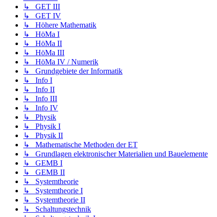
↳ GET III
↳ GET IV
↳ Höhere Mathematik
↳ HöMa I
↳ HöMa II
↳ HöMa III
↳ HöMa IV / Numerik
↳ Grundgebiete der Informatik
↳ Info I
↳ Info II
↳ Info III
↳ Info IV
↳ Physik
↳ Physik I
↳ Physik II
↳ Mathematische Methoden der ET
↳ Grundlagen elektronischer Materialien und Bauelemente
↳ GEMB I
↳ GEMB II
↳ Systemtheorie
↳ Systemtheorie I
↳ Systemtheorie II
↳ Schaltungstechnik