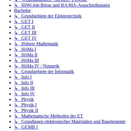
↳ HiWi-Job-Börse und BA/MA-Ausschreibungen
Bachelor
↳ Grundgebiete der Elektrotechnik
↳ GET I
↳ GET II
↳ GET III
↳ GET IV
↳ Höhere Mathematik
↳ HöMa I
↳ HöMa II
↳ HöMa III
↳ HöMa IV / Numerik
↳ Grundgebiete der Informatik
↳ Info I
↳ Info II
↳ Info III
↳ Info IV
↳ Physik
↳ Physik I
↳ Physik II
↳ Mathematische Methoden der ET
↳ Grundlagen elektronischer Materialien und Bauelemente
↳ GEMB I