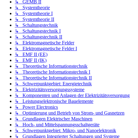
↳ GEMB II
↳ Systemtheorie
↳ Systemtheorie I
↳ Systemtheorie II
↳ Schaltungstechnik
↳ Schaltungstechnik I
↳ Schaltungstechnik II
↳ Elektromagnetische Felder
↳ Elektromagnetische Felder I
↳ EMF II (EE)
↳ EMF II (IK)
↳ Theoretische Informationstechnik
↳ Theoretische Informationstechnik I
↳ Theoretische Informationstechnik II
↳ Schwerpunktgebiet: Energietechnik
↳ Elektrizitätsversorgungssysteme
↳ Komponenten und Anlagen der Elektrizitätsversorgung
↳ Leistungselektronische Bauelemente
↳ Power Electronics
↳ Optimierung und Betrieb von Strom- und Gasnetzen
↳ Grundlagen Elektrischer Maschinen
↳ Hoch- und Mittelspannungsschaltgeräte
↳ Schwerpunktgebiet: Mikro- und Nanoelektronik
↳ Grundlagen Integrierter Schaltungen und Systeme