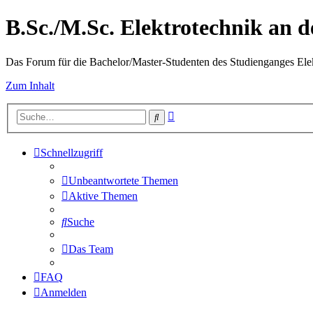
B.Sc./M.Sc. Elektrotechnik an
Das Forum für die Bachelor/Master-Studenten des Studienganges Elek
Zum Inhalt
Erweiterte
Suche
Suche
Schnellzugriff
Unbeantwortete Themen
Aktive Themen
Suche
Das Team
FAQ
Anmelden