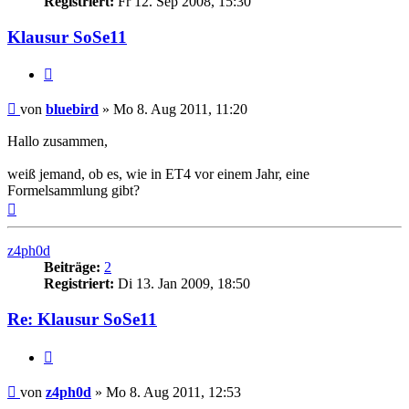
Registriert:
Fr 12. Sep 2008, 15:30
Klausur SoSe11
Zitat
Beitrag
von
bluebird
»
Mo 8. Aug 2011, 11:20
Hallo zusammen,
weiß jemand, ob es, wie in ET4 vor einem Jahr, eine
Formelsammlung gibt?
Nach
oben
z4ph0d
Beiträge:
2
Registriert:
Di 13. Jan 2009, 18:50
Re: Klausur SoSe11
Zitat
Beitrag
von
z4ph0d
»
Mo 8. Aug 2011, 12:53