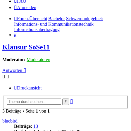
FAQ
Anmelden
Foren-Übersicht
Bachelor
Schwerpunktgebiet:
Informations- und Kommunikationstechnik
Informationsübertragung
Suche
Klausur SoSe11
Moderator:
Moderatoren
Antworten
Druckansicht
Erweiterte
Suche
Suche
3 Beiträge • Seite
1
von
1
bluebird
Beiträge:
13