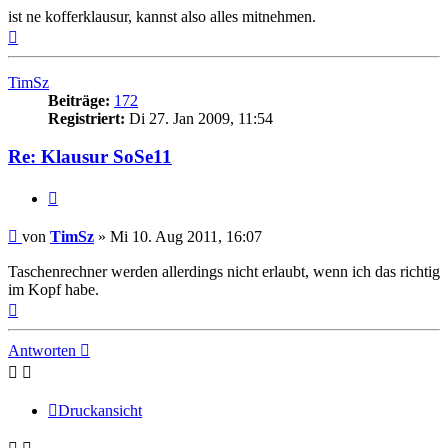
ist ne kofferklausur, kannst also alles mitnehmen.
Nach
oben
TimSz
Beiträge:
172
Registriert:
Di 27. Jan 2009, 11:54
Re: Klausur SoSe11
Zitat
Beitrag
von
TimSz
»
Mi 10. Aug 2011, 16:07
Taschenrechner werden allerdings nicht erlaubt, wenn ich das richtig
im Kopf habe.
Nach
oben
Antworten
Druckansicht