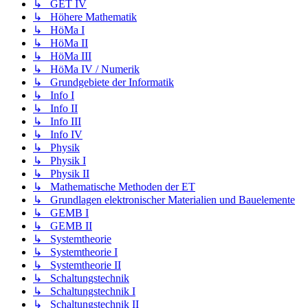
↳ GET IV
↳ Höhere Mathematik
↳ HöMa I
↳ HöMa II
↳ HöMa III
↳ HöMa IV / Numerik
↳ Grundgebiete der Informatik
↳ Info I
↳ Info II
↳ Info III
↳ Info IV
↳ Physik
↳ Physik I
↳ Physik II
↳ Mathematische Methoden der ET
↳ Grundlagen elektronischer Materialien und Bauelemente
↳ GEMB I
↳ GEMB II
↳ Systemtheorie
↳ Systemtheorie I
↳ Systemtheorie II
↳ Schaltungstechnik
↳ Schaltungstechnik I
↳ Schaltungstechnik II