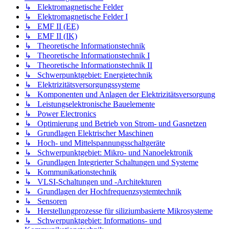
↳ Elektromagnetische Felder
↳ Elektromagnetische Felder I
↳ EMF II (EE)
↳ EMF II (IK)
↳ Theoretische Informationstechnik
↳ Theoretische Informationstechnik I
↳ Theoretische Informationstechnik II
↳ Schwerpunktgebiet: Energietechnik
↳ Elektrizitätsversorgungssysteme
↳ Komponenten und Anlagen der Elektrizitätsversorgung
↳ Leistungselektronische Bauelemente
↳ Power Electronics
↳ Optimierung und Betrieb von Strom- und Gasnetzen
↳ Grundlagen Elektrischer Maschinen
↳ Hoch- und Mittelspannungsschaltgeräte
↳ Schwerpunktgebiet: Mikro- und Nanoelektronik
↳ Grundlagen Integrierter Schaltungen und Systeme
↳ Kommunikationstechnik
↳ VLSI-Schaltungen und -Architekturen
↳ Grundlagen der Hochfrequenzsystemtechnik
↳ Sensoren
↳ Herstellungprozesse für siliziumbasierte Mikrosysteme
↳ Schwerpunktgebiet: Informations- und