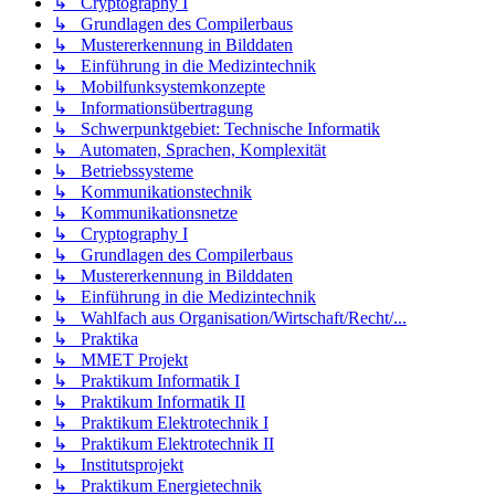
↳ Cryptography I
↳ Grundlagen des Compilerbaus
↳ Mustererkennung in Bilddaten
↳ Einführung in die Medizintechnik
↳ Mobilfunksystemkonzepte
↳ Informationsübertragung
↳ Schwerpunktgebiet: Technische Informatik
↳ Automaten, Sprachen, Komplexität
↳ Betriebssysteme
↳ Kommunikationstechnik
↳ Kommunikationsnetze
↳ Cryptography I
↳ Grundlagen des Compilerbaus
↳ Mustererkennung in Bilddaten
↳ Einführung in die Medizintechnik
↳ Wahlfach aus Organisation/Wirtschaft/Recht/...
↳ Praktika
↳ MMET Projekt
↳ Praktikum Informatik I
↳ Praktikum Informatik II
↳ Praktikum Elektrotechnik I
↳ Praktikum Elektrotechnik II
↳ Institutsprojekt
↳ Praktikum Energietechnik