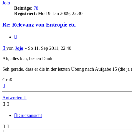
Jojo
Beiträge:
78
Registriert:
Mo 19. Jan 2009, 22:30
Re: Relevanz von Entropie etc.
Zitat
Beitrag
von
Jojo
»
So 11. Sep 2011, 22:40
Ah, alles klar, besten Dank.
Seh gerade, dass er die in der letzten Übung nach Aufgabe 15 (die j
Gruß
Nach
oben
Antworten
Druckansicht