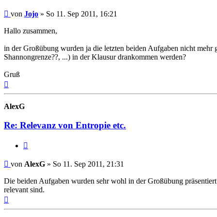
Beitrag
von
Jojo
»
So 11. Sep 2011, 16:21
Hallo zusammen,
in der Großübung wurden ja die letzten beiden Aufgaben nicht mehr 
Shannongrenze??, ...) in der Klausur drankommen werden?
Gruß
Nach
oben
AlexG
Re: Relevanz von Entropie etc.
Zitat
Beitrag
von
AlexG
»
So 11. Sep 2011, 21:31
Die beiden Aufgaben wurden sehr wohl in der Großübung präsentiert. 
relevant sind.
Nach
oben