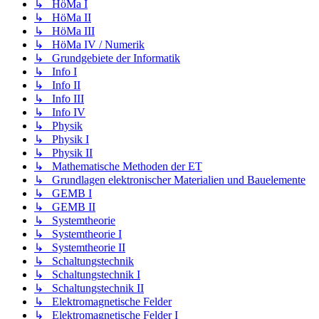
↳ HöMa I
↳ HöMa II
↳ HöMa III
↳ HöMa IV / Numerik
↳ Grundgebiete der Informatik
↳ Info I
↳ Info II
↳ Info III
↳ Info IV
↳ Physik
↳ Physik I
↳ Physik II
↳ Mathematische Methoden der ET
↳ Grundlagen elektronischer Materialien und Bauelemente
↳ GEMB I
↳ GEMB II
↳ Systemtheorie
↳ Systemtheorie I
↳ Systemtheorie II
↳ Schaltungstechnik
↳ Schaltungstechnik I
↳ Schaltungstechnik II
↳ Elektromagnetische Felder
↳ Elektromagnetische Felder I