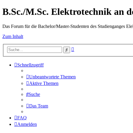
B.Sc./M.Sc. Elektrotechnik an
Das Forum für die Bachelor/Master-Studenten des Studienganges Elek
Zum Inhalt
Erweiterte
Suche
Suche
Schnellzugriff
Unbeantwortete Themen
Aktive Themen
Suche
Das Team
FAQ
Anmelden