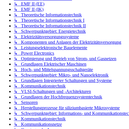
↳ EMF II (EE)
↳ EMF II (IK)
↳ Theoretische Informationstechnik
↳ Theoretische Informationstechnik I
↳ Theoretische Informationstechnik II
↳ Schwerpunktgebiet: Energietechnik
↳ Elektrizitätsversorgungssysteme
↳ Komponenten und Anlagen der Elektrizitätsversorgung
↳ Leistungselektronische Bauelemente
↳ Power Electronics
↳ Optimierung und Betrieb von Strom- und Gasnetzen
↳ Grundlagen Elektrischer Maschinen
↳ Hoch- und Mittelspannungsschaltgeräte
↳ Schwerpunktgebiet: Mikro- und Nanoelektronik
↳ Grundlagen Integrierter Schaltungen und Systeme
↳ Kommunikationstechnik
↳ VLSI-Schaltungen und -Architekturen
↳ Grundlagen der Hochfrequenzsystemtechnik
↳ Sensoren
↳ Herstellungprozesse für siliziumbasierte Mikrosysteme
↳ Schwerpunktgebiet: Informations- und Kommunikationstec
↳ Kommunikationstechnik
↳ Kommunikationsnetze